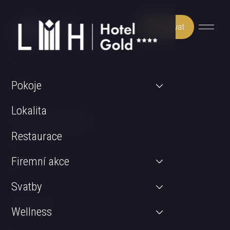
Rezervovat
Může Vás zajímat
Wellness
Pokoje
Pokoje
Lokalita
Důležité odkazy
Restaurace
GDPR & Cookies
Firemní akce
Obchodní podmínky
Svatby
Kontakt
Wellness