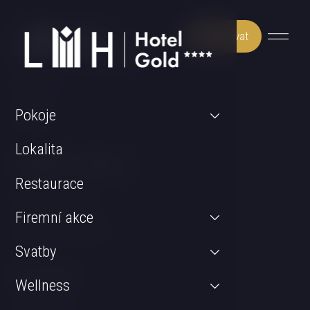
Rezervovat
Může Vás zajímat
Wellness
Pokoje
Pokoje
Lokalita
Důležité odkazy
Restaurace
GDPR & Cookies
Firemní akce
Obchodní podmínky
Svatby
Kontakt
Wellness