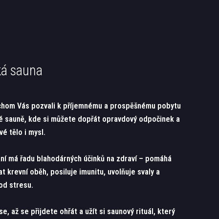
ká sauna
chom Vás pozvali k příjemnému a prospěšnému pobytu
ké sauně, kde si můžete dopřát opravdový odpočinek a
vé tělo i mysl.
ní má řadu blahodárných účinků na zdraví – pomáhá
t krevní oběh, posiluje imunitu, uvolňuje svaly a
 od stresu.
e, až se přijdete ohřát a užít si saunový rituál, který