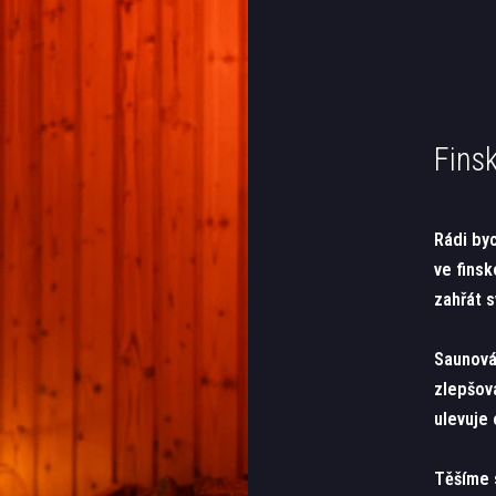
Fins
Rádi by
ve fins
zahřát s
Saunová
zlepšova
ulevuje
Těšíme s