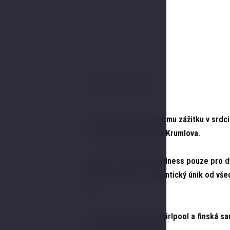
Spa & Relax
Zveme vás k jedinečnému zážitku v srdci
historického Českého Krumlova.
Užijte si soukromý wellness pouze pro d
ideální volba pro romantický únik od vše
dní.
Čeká na vás luxusní whirlpool a finská sa