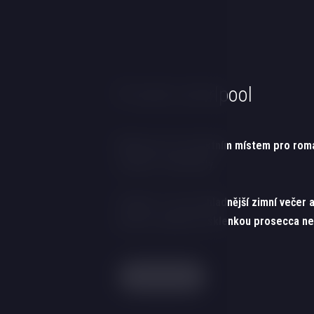
Privátní whirlpool
Whirlpool je perfektním místem pro rom
relaxaci s kamarády.
Zahřeje i v ten nechladnější zimní večer a
můžete zpříjemnit sklenkou prosecca ne
Rezervace