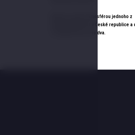
naprostém soukromí.
Nechte se unést atmosférou jednoho z
nejkrásnějších míst v České republice a 
si relaxaci jen pro vás dva.