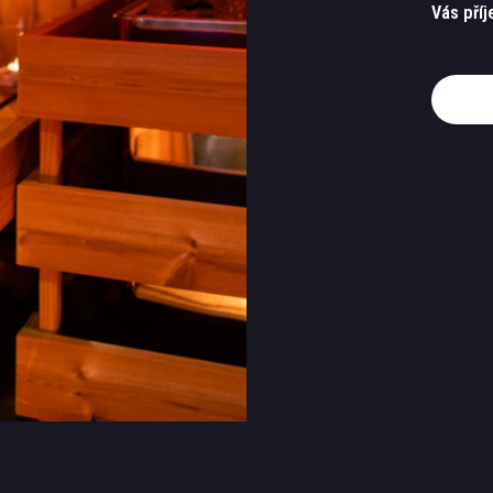
Vás příj
Rezer