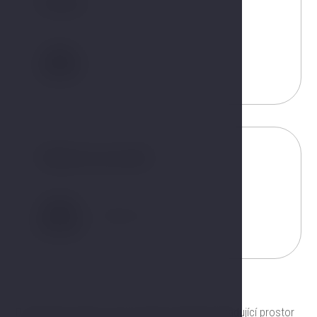
Hosté
2
Velikost postelí
180x200 cm
Dvoupatrový pokoj Junior Suite pro klienty vyžadující prostor