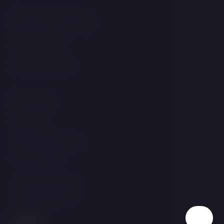
Důležité odkazy
GDPR & Cookies
Obchodní podmínky
Kontakt
Linecká 55
381 01 Český Krumlov
Česká republika
T:
+420 725 857 504
E:
info@hotelgold.cz