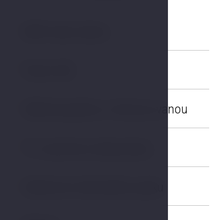
Skříň nebo šatna
01
Psací stůl
02
Velká koupelna s rohovou vanou
03
TV s plochou obrazovkou
04
Výhled do městského parku
05