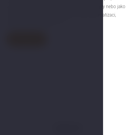
a zázemí na cestách. Skvělá volba na delší pobyty nebo jako
útočiště od schonu všedních dnů. Pokoj má klimatizaci,
minibar a obyvací prostor s TV.
Rezervovat
Gallery
Vybavení