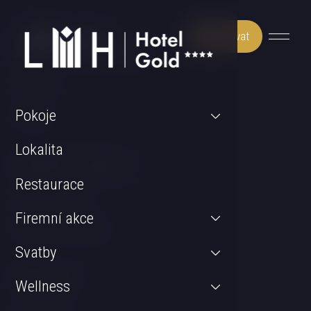
Rezervovat
Může Vás zajímat
Wellness
Pokoje
Pokoje
Lokalita
Důležité odkazy
Restaurace
GDPR & Cookies
Firemní akce
Obchodní podmínky
Svatby
Kontakt
Wellness