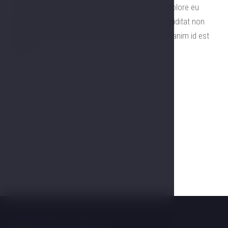
iure reprehenderit in voluptate velit esse cillum dolore eu
fugiat nulla pariatur. Excepteur sint obcaecat cupiditat non
proident, sunt in culpa qui officia deserunt mollit anim id est
laborum.
Gallery