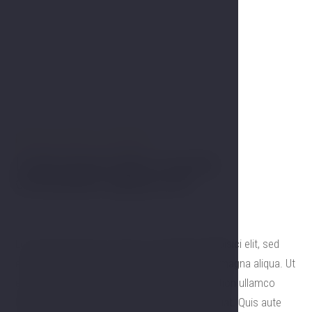
MĚSTSKÝ PARK S ALTÁNKEM
Lorem ipsum dolor sit amet,
consectetur adipisici elit
Lorem ipsum dolor sit amet, consectetur adipisici elit, sed
eiusmod tempor incidunt ut labore et dolore magna aliqua. Ut
enim ad minim veniam, quis nostrud exercitation ullamco
laboris nisi ut aliquid ex ea commodi consequat. Quis aute