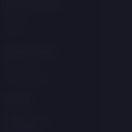
Může Vás zajímat
Wellness
Pokoje
Důležité odkazy
GDPR & Cookies
Obchodní podmínky
Kontakt
Linecká 55
381 01 Český Krumlov
Česká republika