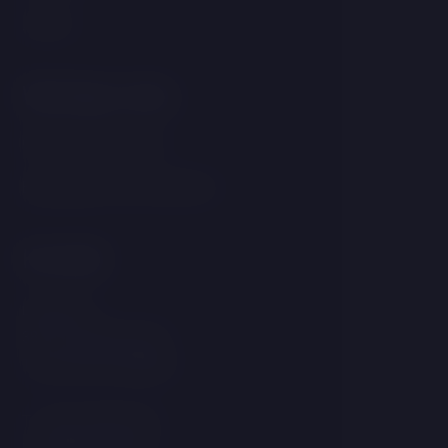
Zimmer
Wichtige Links
GDPR &amp; Cookies
Bedingungen und Konditionen
Kontakt
Linecká 55
381 01 Český Krumlov
Tschechische Republik
T:
+420 725 857 504