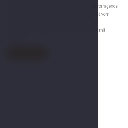
Reisen viel Platz und Komfort schätzen. Eine hervorragende
Wahl für längere Aufenthalte oder als Rückzugsort vom
Trubel des Alltags. Das Zimmer verfügt über eine
Klimaanlage, eine Minibar und einen Wohnbereich mit
Fernseher.
Jetzt buchen
Galerie