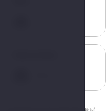
Gäste
2
Größe der Betten
180x200 cm
Die zweistöckige Junior Suite ist ideal für Gäste, die auf