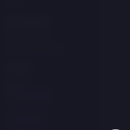
Zimmer
Wichtige Links
GDPR &amp; Cookies
Bedingungen und Konditionen
Kontakt
Linecká 55
381 01 Český Krumlov
Tschechische Republik
T:
+420 725 857 504
E:
info@hotelgold.cz