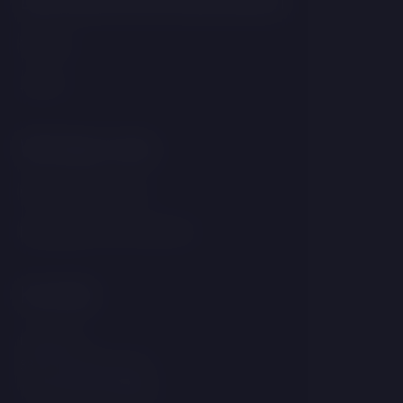
Das könnte Sie interessieren
Wellness
Zimmer
Wichtige Links
GDPR &amp; Cookies
Bedingungen und Konditionen
Kontakt
Linecká 55
381 01 Český Krumlov
Tschechische Republik