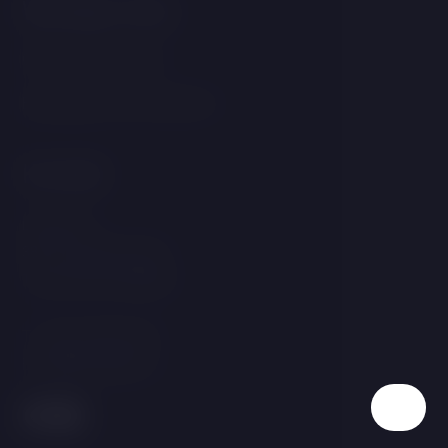
Wichtige Links
GDPR &amp; Cookies
Bedingungen und Konditionen
Kontakt
Linecká 55
381 01 Český Krumlov
Tschechische Republik
T:
+420 725 857 504
E:
info@hotelgold.cz