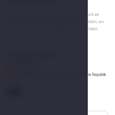
Vielen Dank für Ihr Interesse!
Bitte füllen Sie das untenstehende Formular aus und wir
werden Ihnen gerne ein individuelles Angebot erstellen, um
alle Ihre Wünsche für Ihren besonderen Tag zu erfüllen.
Kontakt zum Hotel
+420 725 857 504
info@hotelgold.cz
Linecká 55 381 01 Český Krumlov Tschechische Republik