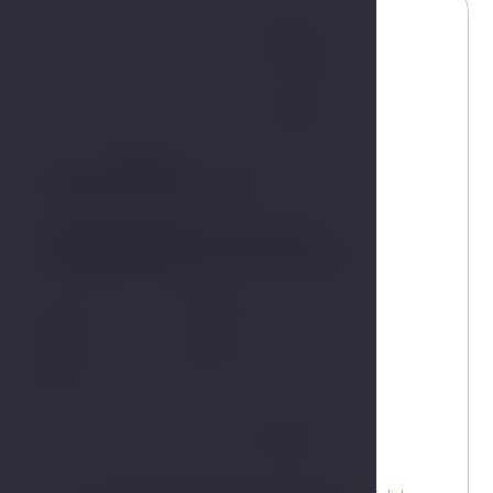
Name
Telefon
E-Mail
Teilnehmer
Unterkunft
Art der Maßnahme
Dauer der Veranstaltung
Von
An
Bericht