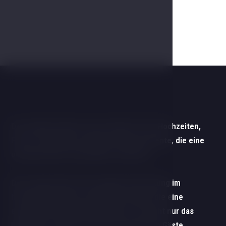
Der exklusive Raum ist der ideale Ort für Hochzeiten,
Feiern und andere wichtige Lebensmomente, die eine
unvergessliche Atmosphäre verdienen.
Die Lounge bietet eine elegante Einrichtung im
historischen Stil mit originellen Details, die eine
einzigartige Umgebung schaffen, die nicht nur das
Brautpaar, sondern auch alle anwesenden Gäste