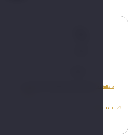
Name
Telefon
E-Mail
Bericht
Ich bin mit der Verarbeitung einverstanden
persönliche
Daten
Senden an