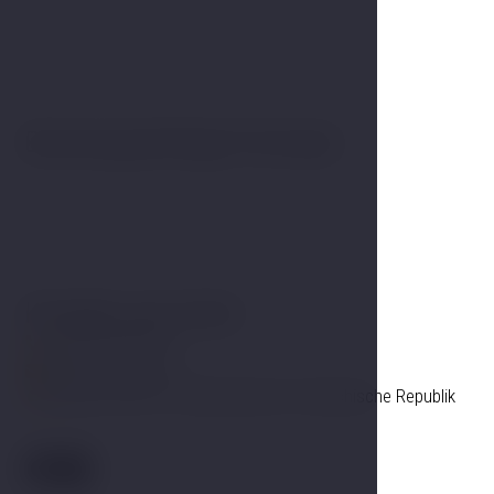
Galerie
Buchungsanfrage-Formular
Kontakt zum Hotel
+420 725 857 504
info@hotelgold.cz
Linecká 55 381 01 Český Krumlov Tschechische Republik