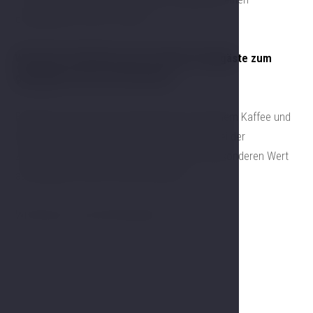
einzigartigen Charme verleiht.
Wir bieten Frühstück auch für Nicht-Hotelgäste zum
günstigen Preis von 350 CZK an.
Beginnen Sie den Tag mit dem Duft von frischem Kaffee und
herzhaften hausgemachten Köstlichkeiten. Bei der
Zubereitung unseres Frühstücks legen wir besonderen Wert
auf Qualität, Frische und Geschmack!
Wir freuen uns auf Ihren Besuch!