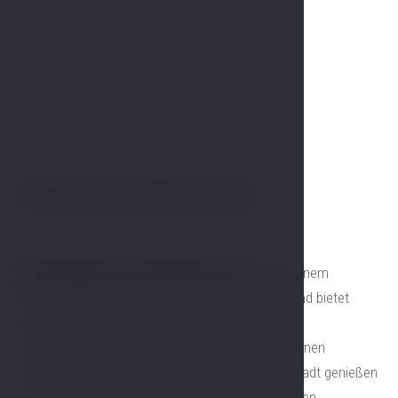
LH Hotel Gold Restaurant
Das Restaurant mit Sommerterrasse
liegt in einem
malerischen Park an einer Schleife der Moldau und bietet
seinen Gästen natürliche Privatsphäre und eine
unvergessliche Atmosphäre. Besucher können einen
herrlichen Blick auf eines der Wahrzeichen der Stadt genießen
– die St.-Veits-Kirche –, die jedem Augenblick einen