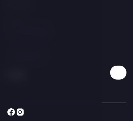
Kontakt
Linecká 55
381 01 Český Krumlov
Tschechische Republik
T:
+420 725 857 504
E:
info@hotelgold.cz
© 2026 Alle Rechte vorbehalten LH Hotels & Resorts s.r.o.,
ID: 063 41 969 - LH Hotel Gold