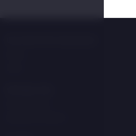
Das könnte Sie interessieren
Wellness
Zimmer
Wichtige Links
GDPR &amp; Cookies
Bedingungen und Konditionen