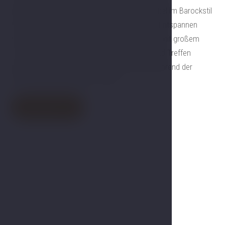
garantiert beeindrucken wird. Einzigartige Möbel im Barockstil
Ludwigs XIV. Eine große Eckbadewanne zum Entspannen
nach einem Stadtrundgang. Ein Wohnzimmer mit großem
Tisch, das auch für private Besprechungen und Treffen
genutzt werden kann. Das Hochzeits-Suite während der
Hochzeitsfeierlichkeiten im Hotel.
Jetzt buchen
Galerie