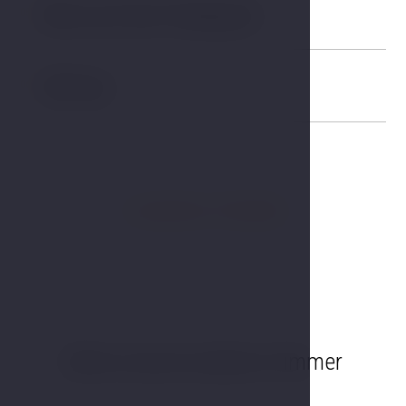
Blick auf den Stadtpark
05
Minibar
06
+weitere Geräte
Siehe unsere anderen Zimmer