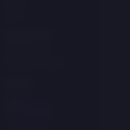
Wellness
Zimmer
Wichtige Links
GDPR &amp; Cookies
Bedingungen und Konditionen
Kontakt
Linecká 55
381 01 Český Krumlov
Tschechische Republik