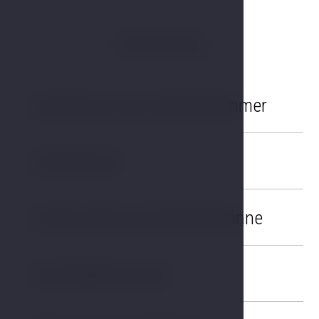
Ausrüstung
Garderobe oder Ankleidezimmer
01
Schreibtisch
02
Großes Bad mit Eckbadewanne
03
Flachbildfernseher
04