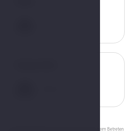
Gäste
2
Kingsize-Bett
180x200 cm
Ein außergewöhnliches Zimmer, das Sie schon beim Betreten