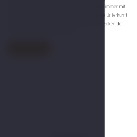
unterwegs? Entspannen Sie sich doch in einem Zimmer mit
eigenem Whirlpool oder eigener Sauna. Die ideale Unterkunft
für romantische Entspannung, nachdem Sie alle Ecken der
historischen Stadt erkundet haben.
Jetzt buchen
Galerie