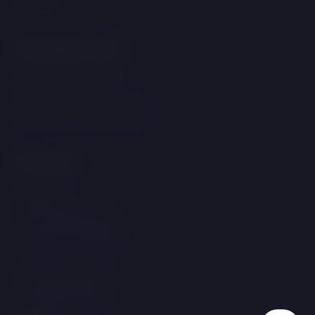
Wichtige Links
GDPR &amp; Cookies
Bedingungen und Konditionen
Kontakt
Linecká 55
381 01 Český Krumlov
Tschechische Republik
T:
+420 725 857 504
E:
info@hotelgold.cz