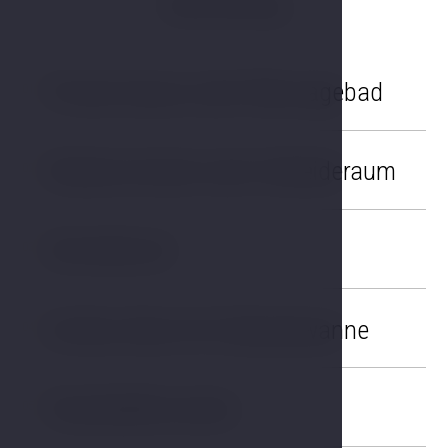
Ausrüstung
Private Sauna oder Massagebad
01
Kleiderschrank oder Ankleideraum
02
Schreibtisch
03
Großes Bad mit Eckbadewanne
04
Flachbildfernseher
05